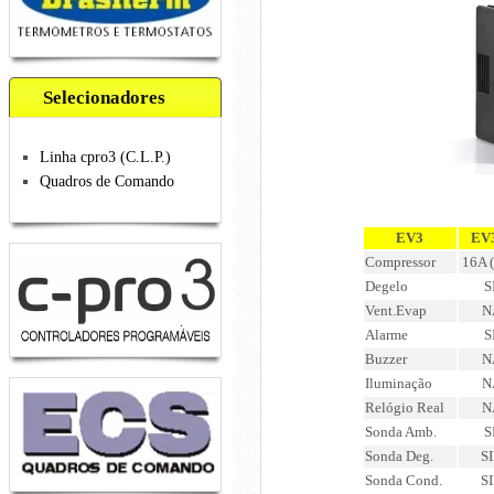
Selecionadores
Linha cpro3 (C.L.P.)
Quadros de Comando
EV3
EV
Compressor
16A (
Degelo
S
Vent.Evap
N
Alarme
S
Buzzer
N
Iluminação
N
Relógio Real
N
Sonda Amb.
S
Sonda Deg.
S
Sonda Cond.
S