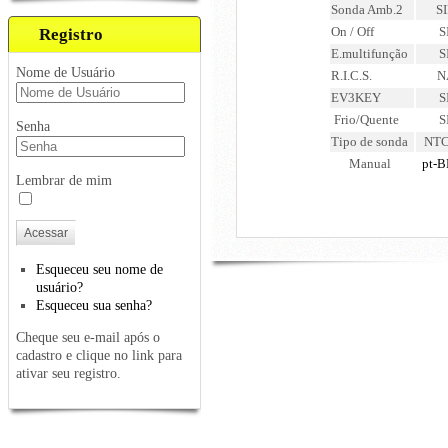
Sonda Amb.2
S
On / Off
S
Registro
E.multifunção
S
Nome de Usuário
R.I.C.S.
N
EV3KEY
S
Frio/Quente
S
Senha
Tipo de sonda
NTC
Manual
pt-B
Lembrar de mim
Acessar
Esqueceu seu nome de
usuário?
Esqueceu sua senha?
Cheque seu e-mail após o
cadastro e clique no link para
ativar seu registro.